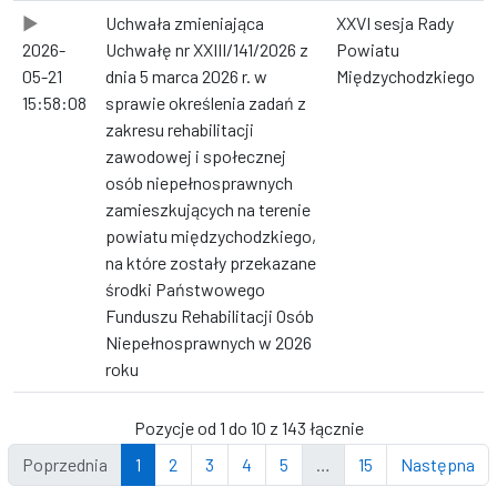
Uchwała zmieniająca
XXVI sesja Rady
2026-
Uchwałę nr XXIII/141/2026 z
Powiatu
05-21
dnia 5 marca 2026 r. w
Międzychodzkiego
15:58:08
sprawie określenia zadań z
zakresu rehabilitacji
zawodowej i społecznej
osób niepełnosprawnych
zamieszkujących na terenie
powiatu międzychodzkiego,
na które zostały przekazane
środki Państwowego
Funduszu Rehabilitacji Osób
Niepełnosprawnych w 2026
roku
Pozycje od 1 do 10 z 143 łącznie
Poprzednia
1
2
3
4
5
…
15
Następna