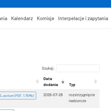
nia
Kalendarz
Komisje
Interpelacje i zapytania
Szukaj:
Data
dodania
Typ
2026-07-28
rozstrzygnięcie
26_wotum (PDF, 1.75Mb)
nadzorcze