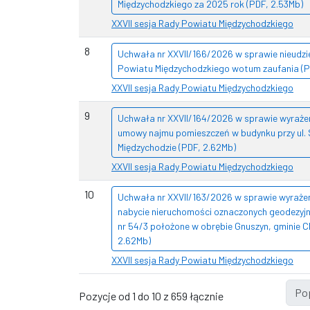
Międzychodzkiego za 2025 rok (PDF, 2.53Mb)
XXVII sesja Rady Powiatu Międzychodzkiego
8
Uchwała nr XXVII/166/2026 w sprawie nieudzi
Powiatu Międzychodzkiego wotum zaufania (P
XXVII sesja Rady Powiatu Międzychodzkiego
9
Uchwała nr XXVII/164/2026 w sprawie wyraże
umowy najmu pomieszczeń w budynku przy ul. 
Międzychodzie (PDF, 2.62Mb)
XXVII sesja Rady Powiatu Międzychodzkiego
10
Uchwała nr XXVII/163/2026 w sprawie wyraże
nabycie nieruchomości oznaczonych geodezyjnie
nr 54/3 położone w obrębie Gnuszyn, gminie C
2.62Mb)
XXVII sesja Rady Powiatu Międzychodzkiego
Po
Pozycje od 1 do 10 z 659 łącznie