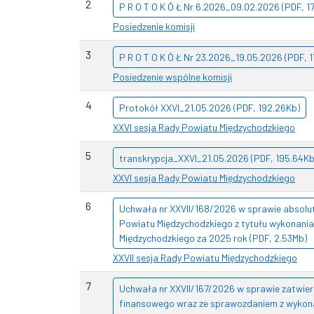
2
P R O T O K Ó Ł Nr 6.2026_09.02.2026 (PDF, 1
Posiedzenie komisji
3
P R O T O K Ó Ł Nr 23.2026_19.05.2026 (PDF, 
Posiedzenie wspólne komisji
4
Protokół XXVI_21.05.2026 (PDF, 192.26Kb)
XXVI sesja Rady Powiatu Międzychodzkiego
5
transkrypcja_XXVI_21.05.2026 (PDF, 195.64Kb
XXVI sesja Rady Powiatu Międzychodzkiego
6
Uchwała nr XXVII/168/2026 w sprawie absolu
Powiatu Międzychodzkiego z tytułu wykonani
Międzychodzkiego za 2025 rok (PDF, 2.53Mb)
XXVII sesja Rady Powiatu Międzychodzkiego
7
Uchwała nr XXVII/167/2026 w sprawie zatwie
finansowego wraz ze sprawozdaniem z wykon