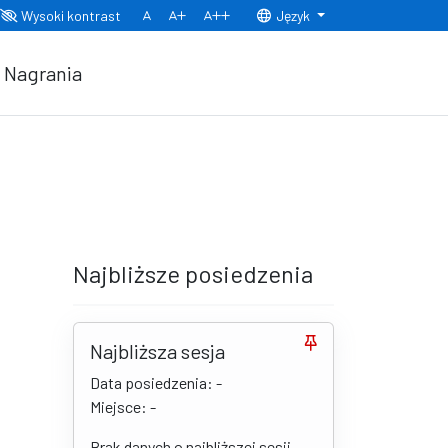
Wysoki kontrast
Język
Normalny rozmiar czcionki
Rozmiar czcionki 150%
Rozmiar czcionki 200%
Nagrania
Najbliższe posiedzenia
Najbliższa sesja
Data posiedzenia: -
Miejsce: -
Brak danych o najbliższej sesji