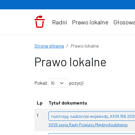
Przejdź do treści
Radni
Prawo lokalne
Głosowa
Strona główna
Prawo lokalne
Prawo lokalne
Pokaż
pozycji
Lp
Tytuł dokumentu
1
rozstrzyg. nadzorcze wojewody_XXVII.166.20
XXVII sesja Rady Powiatu Międzychodzkiego