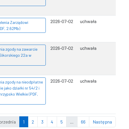
2026-07-02
uchwała
elenia Zarządowi
DF, 2.62Mb)
2026-07-02
uchwała
nia zgody na zawarcie
Sikorskiego 22a w
2026-07-02
uchwała
nia zgody na nieodpłatne
 jako działki nr 54/2 i
hrzypsko Wielkie (PDF,
przednia
1
2
3
4
5
…
66
Następna